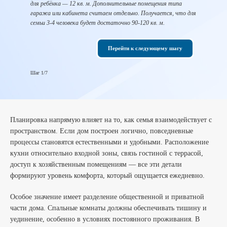
для ребёнка — 12 кв. м. Дополнительные помещения типа
участок
гаража или кабинета считаем отдельно. Получается, что для
пересчет
семьи 3-4 человека будет достаточно 90-120 кв. м.
Перейти к следующему шагу
Шаг 2/7
Шаг 1/7
Планировка напрямую влияет на то, как семья взаимодействует с
пространством. Если дом построен логично, повседневные
процессы становятся естественными и удобными. Расположение
кухни относительно входной зоны, связь гостиной с террасой,
доступ к хозяйственным помещениям — все эти детали
формируют уровень комфорта, который ощущается ежедневно.
Особое значение имеет разделение общественной и приватной
части дома. Спальные комнаты должны обеспечивать тишину и
уединение, особенно в условиях постоянного проживания. В