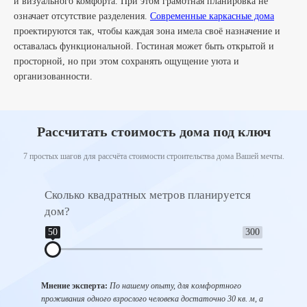
и визуального комфорта. При этом грамотная планировка не
означает отсутствие разделения.
Современные каркасные дома
проектируются так, чтобы каждая зона имела своё назначение и
оставалась функциональной. Гостиная может быть открытой и
просторной, но при этом сохранять ощущение уюта и
организованности.
Рассчитать стоимость дома под ключ
7 простых шагов для рассчёта стоимости строительства дома Вашей мечты.
Сколько квадратных метров планируется
Сколь
дом?
1
50
300
Мнение 
Мнение эксперта:
По нашему опыту, для комфортного
удобнее
проживания одного взрослого человека достаточно 30 кв. м, а
6 соток