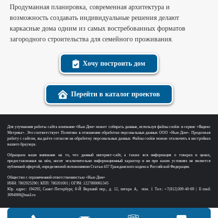
Продуманная планировка, современная архитектура и
возможность создавать индивидуальные решения делают
каркасные дома одним из самых востребованных форматов
загородного строительства для семейного проживания.
Хочу построить дом
Перейти в каталог проектов
Для улучшения работы сайта компании «Нью Дом» может собирать данные, используя файлы cookie и сервис «Яндекс
Метрика». Это соответствует Политике в отношении обработки персональных данных ООО «Нью Дом». Продолжая
работу с сайтом, вы даёте согласие на обработку персональных данных. Файлы cookie можно отключить в настройках
вашего браузера.
Обращаем ваше внимание на то, что данный интернет-сайт, а также вся информация о товарах и ценах,
предоставленная на нём, носит исключительно информационный характер и ни при каких условиях не является
публичной офертой, определяемой положениями Статьи 437 Гражданского кодекса Российской Федерации.
Общество с ограниченной ответственностью «Нью Дом»
ИНН: 7802925290 | КПП: 780201001 | ОГРН: 1227800061345
Юр. адрес: 194292, Санкт-Петербург, 6-Й Верхний пер., д. 12, литера А, пом. 1 Тел.: +7(812)309-40-69 | E-mail:
3094069@mail.ru