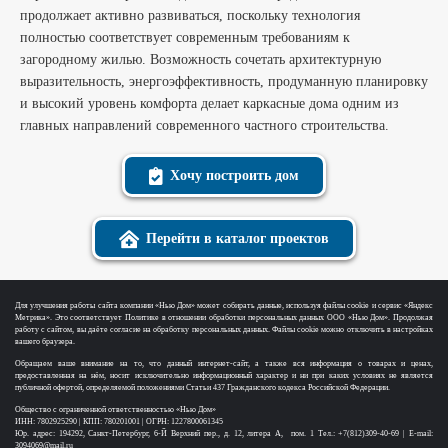
продолжает активно развиваться, поскольку технология
полностью соответствует современным требованиям к
загородному жилью. Возможность сочетать архитектурную
выразительность, энергоэффективность, продуманную планировку
и высокий уровень комфорта делает каркасные дома одним из
главных направлений современного частного строительства.
Хочу построить дом
Перейти в каталог проектов
Для улучшения работы сайта компании «Нью Дом» может собирать данные, используя файлы cookie и сервис «Яндекс
Метрика». Это соответствует Политике в отношении обработки персональных данных ООО «Нью Дом». Продолжая
работу с сайтом, вы даёте согласие на обработку персональных данных. Файлы cookie можно отключить в настройках
вашего браузера.
Обращаем ваше внимание на то, что данный интернет-сайт, а также вся информация о товарах и ценах,
предоставленная на нём, носит исключительно информационный характер и ни при каких условиях не является
публичной офертой, определяемой положениями Статьи 437 Гражданского кодекса Российской Федерации.
Общество с ограниченной ответственностью «Нью Дом»
ИНН: 7802925290 | КПП: 780201001 | ОГРН: 1227800061345
Юр. адрес: 194292, Санкт-Петербург, 6-Й Верхний пер., д. 12, литера А, пом. 1 Тел.: +7(812)309-40-69 | E-mail:
3094069@mail.ru