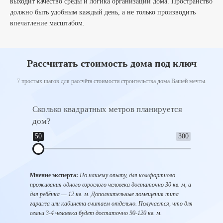
выходит качество среды и логика организации дома. Пространство
должно быть удобным каждый день, а не только производить
впечатление масштабом.
Рассчитать стоимость дома под ключ
7 простых шагов для рассчёта стоимости строительства дома Вашей мечты.
Сколько квадратных метров планируется
Сколь
дом?
1
50
300
Мнение 
Мнение эксперта:
По нашему опыту, для комфортного
удобнее
проживания одного взрослого человека достаточно 30 кв. м, а
6 соток
для ребёнка — 12 кв. м. Дополнительные помещения типа
участок
гаража или кабинета считаем отдельно. Получается, что для
пересчет
семьи 3-4 человека будет достаточно 90-120 кв. м.