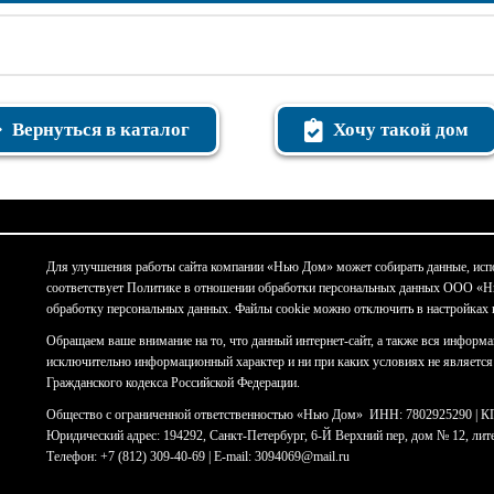
Вернуться в каталог
Хочу такой дом
Для улучшения работы сайта компании «Нью Дом» может собирать данные, испо
соответствует Политике в отношении обработки персональных данных ООО «Нью
обработку персональных данных. Файлы cookie можно отключить в настройках 
Обращаем ваше внимание на то, что данный интернет-сайт, а также вся информац
исключительно информационный характер и ни при каких условиях не являетс
Гражданского кодекса Российской Федерации.
Общество с ограниченной ответственностью «Нью Дом» ИНН: 7802925290 | К
Юридический адрес: 194292, Санкт-Петербург, 6-Й Верхний пер, дом № 12, лит
Телефон: +7 (812) 309-40-69 | E-mail: 3094069@mail.ru