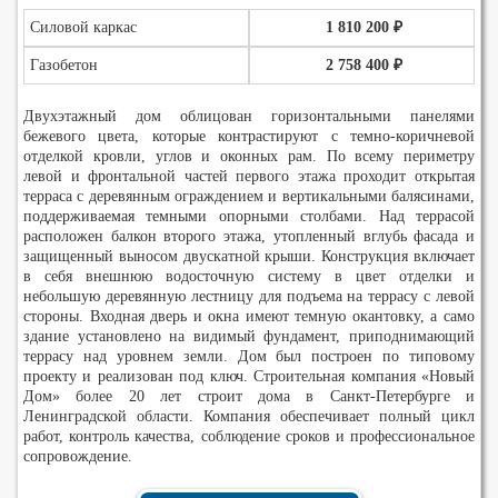
Силовой каркас
1 810 200 ₽
Газобетон
2 758 400 ₽
Двухэтажный дом облицован горизонтальными панелями
бежевого цвета, которые контрастируют с темно-коричневой
отделкой кровли, углов и оконных рам. По всему периметру
левой и фронтальной частей первого этажа проходит открытая
терраса с деревянным ограждением и вертикальными балясинами,
поддерживаемая темными опорными столбами. Над террасой
расположен балкон второго этажа, утопленный вглубь фасада и
защищенный выносом двускатной крыши. Конструкция включает
в себя внешнюю водосточную систему в цвет отделки и
небольшую деревянную лестницу для подъема на террасу с левой
стороны. Входная дверь и окна имеют темную окантовку, а само
здание установлено на видимый фундамент, приподнимающий
террасу над уровнем земли. Дом был построен по типовому
проекту и реализован под ключ. Строительная компания «Новый
Дом» более 20 лет строит дома в Санкт-Петербурге и
Ленинградской области. Компания обеспечивает полный цикл
работ, контроль качества, соблюдение сроков и профессиональное
сопровождение.