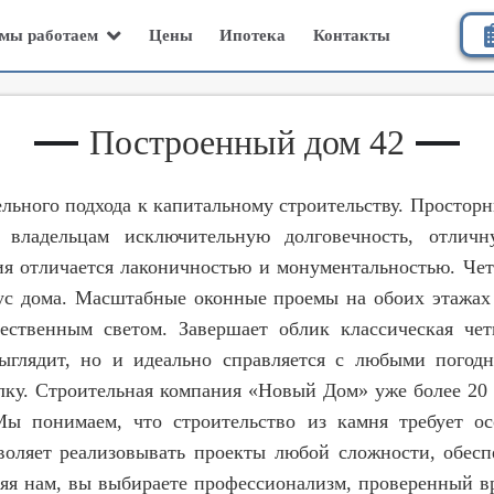
Цены
Ипотека
Контакты
мы работаем
Построенный дом 42
льного подхода к капитальному строительству. Простор
т владельцам исключительную долговечность, отли
ия отличается лаконичностью и монументальностью. Че
ус дома. Масштабные оконные проемы на обоих этажах 
ественным светом. Завершает облик классическая чет
 выглядит, но и идеально справляется с любыми погод
лку. Строительная компания «Новый Дом» уже более 20 
Мы понимаем, что строительство из камня требует ос
оляет реализовывать проекты любой сложности, обесп
яя нам, вы выбираете профессионализм, проверенный в