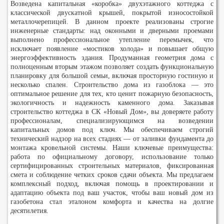
Возведена капитальная «коробка» двухэтажного коттеджа с
классической двускатной крышей, покрытой износостойкой
металлочерепицей. В данном проекте реализованы строгие
инженерные стандарты: над оконными и дверными проемами
выполнено профессиональное утепление перемычек, что
исключает появление «мостиков холода» и повышает общую
энергоэффективность здания. Продуманная геометрия дома с
полноценным вторым этажом позволяет создать функциональную
планировку для большой семьи, включая просторную гостиную и
несколько спален. Строительство дома из газоблока — это
оптимальное решение для тех, кто ценит пожарную безопасность,
экологичность и надежность каменного дома. Заказывая
строительство коттеджа в СК «Новый Дом», вы доверяете работу
профессионалам, специализирующимся на возведении
капитальных домов под ключ. Мы обеспечиваем строгий
технический надзор на всех стадиях — от заливки фундамента до
монтажа кровельной системы. Наши ключевые преимущества:
работа по официальному договору, использование только
сертифицированных строительных материалов, фиксированная
смета и соблюдение четких сроков сдачи объекта. Мы предлагаем
комплексный подход, включая помощь в проектировании и
адаптацию объекта под ваш участок, чтобы ваш новый дом из
газобетона стал эталоном комфорта и качества на долгие
десятилетия.