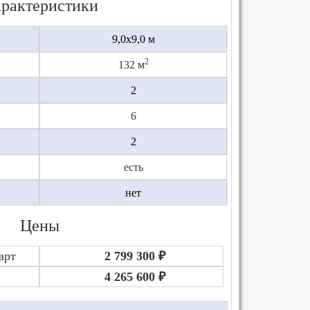
рактеристики
9,0х9,0 м
2
132 м
2
6
2
есть
нет
Цены
арт
2 799 300 ₽
4 265 600 ₽