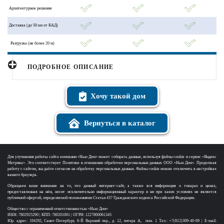
Архитектурное решение
Доставка (до 50 км от КАД)
Разгрузка (не более 20 м)
ПОДРОБНОЕ ОПИСАНИЕ
Хочу такой дом
Вернуться в каталог
Для улучшения работы сайта компании «Нью Дом» может собирать данные, используя файлы cookie и сервис «Яндекс
Метрика». Это соответствует Политике в отношении обработки персональных данных ООО «Нью Дом». Продолжая
работу с сайтом, вы даёте согласие на обработку персональных данных. Файлы cookie можно отключить в настройках
вашего браузера.
Обращаем ваше внимание на то, что данный интернет-сайт, а также вся информация о товарах и ценах,
предоставленная на нём, носит исключительно информационный характер и ни при каких условиях не является
публичной офертой, определяемой положениями Статьи 437 Гражданского кодекса Российской Федерации.
Общество с ограниченной ответственностью «Нью Дом»
ИНН: 7802925290 | КПП: 780201001 | ОГРН: 1227800061345
Юр. адрес: 194292, Санкт-Петербург, 6-Й Верхний пер., д. 12, литера А, пом. 1 Тел.: +7(812)309-40-69 | E-mail: